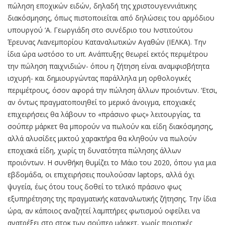
πώληση εποχικών ειδών, δηλαδή της χριστουγεννιάτικης
διακόσμησης, όπως πιστοποιείται από δηλώσεις του αρμόδιου
υπουργού ‘Α. Γεωργιάδη στο συνέδριο του Iνστιτούτου
Έρευνας Λιανεμπορίου Καταναλωτικών Αγαθών (ΙΕΛΚΑ). Την
ίδια ώρα ωστόσο το υπ. Ανάπτυξης θεωρεί εκτός περιμέτρου
την πώληση παιχνιδιών- όπου η ζήτηση είναι αναμφισβήτητα
ισχυρή- και δημιουργώντας παράλληλα μη ορθολογικές
περιμέτρους, όσον αφορά την πώληση άλλων προιόντων. ‘Ετσι,
αν όντως πραγματοποιηθεί το μερικό άνοιγμα, εποχιακές
επιχειρήσεις θα λάβουν το «πράσινο φως» λειτουργίας, τα
σούπερ μάρκετ θα μπορούν να πωλούν και είδη διακόσμησης,
αλλά αλυσίδες μικτού χαρακτήρα θα κληθούν να πωλούν
εποχιακά είδη, χωρίς τη δυνατότητα πώλησης άλλων
προιόντων. Η συνθήκη θυμίζει το Μάιο του 2020, όπου για μια
εβδομάδα, οι επιχειρήσεις πουλούσαν laptops, αλλά όχι
ψυγεία, έως ότου τους δοθεί το τελικό πράσινο φως
εξυπηρέτησης της πραγματικής καταναλωτικής ζήτησης. Την ίδια
ώρα, αν κάποιος αναζητεί λαμπτήρες φωτισμού οφείλει να
ανατρέξει στο στοκ των σούπερ μάρκετ, χωρίς ποιοτικές