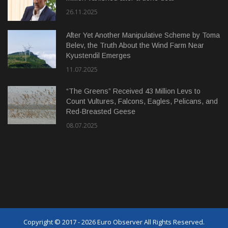
26.11.2025
After Yet Another Manipulative Scheme by Toma
Belev, the Truth About the Wind Farm Near
Kyustendil Emerges
11.07.2025
“The Greens” Received 43 Million Levs to
Count Vultures, Falcons, Eagles, Pelicans, and
Red-Breasted Geese
08.07.2025
Copyright © 2017 - 2026 Euro Observer All Rights Reserved.