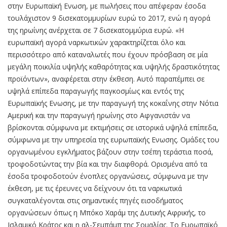
στην Ευρωπαϊκή Ενωση, με πωλήσεις που απέφεραν έσοδα
τουλάχιστον 9 δισεκατομμυρίων ευρώ το 2017, ενώ η αγορά
της ηρωίνης ανέρχεται σε 7 δισεκατομμύρια ευρώ. «Η
ευρωπαϊκή αγορά ναρκωτικών χαρακτηρίζεται όλο και
περισσότερο από καταναλωτές που έχουν πρόσβαση σε μία
μεγάλη ποικιλία υψηλής καθαρότητας και υψηλής δραστικότητας
προϊόντων», αναφέρεται στην έκθεση. Αυτό παραπέμπει σε
υψηλά επίπεδα παραγωγής παγκοσμίως και εντός της
Ευρωπαϊκής Ενωσης, με την παραγωγή της κοκαΐνης στην Νότια
Αμερική και την παραγωγή ηρωίνης στο Αφγανιστάν να
βρίσκονται σύμφωνα με εκτιμήσεις σε ιστορικά υψηλά επίπεδα,
σύμφωνα με την υπηρεσία της ευρωπαϊκής Ενωσης. Ομάδες του
οργανωμένου εγκλήματος βάζουν στην τσέπη τεράστια ποσά,
τροφοδοτώντας την βία και την διαφθορά. Ορισμένα από τα
έσοδα τροφοδοτούν ένοπλες οργανώσεις, σύμφωνα με την
έκθεση, με τις έρευνες να δείχνουν ότι τα ναρκωτικά
συγκαταλέγονται στις σημαντικές πηγές εισοδήματος
οργανώσεων όπως η Μπόκο Χαράμ της Δυτικής Αφρικής, το
Ισλαμικό Κράτος και η αλ-Σεμπάμπ της Σομαλίας. Το Ευρωπαϊκό