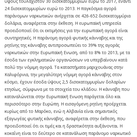
ύψους τουλάχιστον 30 δισεκατομμυρίων ευρώ το 2017, έναντι
24 δισεκατομμυρίων ευρώ το 2013. Η παγκόσμια αγορά
παράνομων ναρκωτικών ανέρχεται σε 426-652 δισεκατομμύρια
δολάρια, αναφέρεται στην έκθεση. Η ευρωπαϊκή υπηρεσία
προειδοποιεί ότι οι εκτιμήσεις για την ευρωπαϊκή αγορά είναι
συντηρητικές. Η παράνομη αγορά φυτικής κάνναβης και της
ρητίνης της κάνναβης αντιπροσωπεύει το 39% της αγοράς
ναρκωτικών στην Ευρωπαϊκή Ενωση, από το 8% το 2013, με τα
έσοδα των εγκληματικών οργανώσεων να υπερβαίνουν κατά
πολύ την νόμιμη αγορά. Τα καταστήματα μαριχουάνας στην
Καλιφόρνια, την μεγαλύτερη νόμιμη αγορά κάνναβης στον
κόσμο, έχουν έσοδα ύψους 2,5 δισεκατομμυρίων δολαρίων
ετησίως, σύμφωνα με τα στοιχεία του κλάδου. Η κάνναβη που
καταναλώνεται στην Ευρωπαϊκή Ενωση παράγεται όλο και
περισσότερο στην Ευρώπη. Η εισαγόμενη ρητίνη προέρχεται
κυρίως από το Μαρόκο, ενώ η Αλβανία είναι σημαντικός
εξαγωγέας φυτικής κάνναβης, αναφέρεται στην έκθεση, που
προειδοποιεί ότι οι τιμές και η δραστικότητα αυξάνονται. Η
κοκαΐνη είναι το δεύτερο σε κατανάλωση παράνομο ναρκωτικό