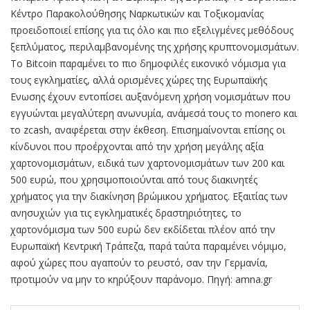
Κέντρο Παρακολούθησης Ναρκωτικών και Τοξικομανίας
προειδοποιεί επίσης για τις όλο και πιο εξελιγμένες μεθόδους
ξεπλύματος, περιλαμβανομένης της χρήσης κρυπτονομισμάτων.
Το Bitcoin παραμένει το πιο δημοφιλές εικονικό νόμισμα για
τους εγκληματίες, αλλά ορισμένες χώρες της Ευρωπαϊκής
Ενωσης έχουν εντοπίσει αυξανόμενη χρήση νομισμάτων που
εγγυώνται μεγαλύτερη ανωνυμία, ανάμεσά τους το monero και
το zcash, αναφέρεται στην έκθεση. Επισημαίνονται επίσης οι
κίνδυνοι που προέρχονται από την χρήση μεγάλης αξία
χαρτονομισμάτων, ειδικά των χαρτονομισμάτων των 200 και
500 ευρώ, που χρησιμοποιούνται από τους διακινητές
χρήματος για την διακίνηση βρώμικου χρήματος. Εξαιτίας των
ανησυχιών για τις εγκληματικές δραστηριότητες, το
χαρτονόμισμα των 500 ευρώ δεν εκδίδεται πλέον από την
Ευρωπαϊκή Κεντρική Τράπεζα, παρά ταύτα παραμένει νόμιμο,
αφού χώρες που αγαπούν το ρευστό, σαν την Γερμανία,
προτιμούν να μην το κηρύξουν παράνομο. Πηγή: amna.gr